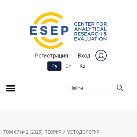
Регистрация
Вход
Change the language. The current 
Ру
En
Kz
Найти
Сведения о журнале
Авторам
Рецензентам
ТОМ 67 № 2 (2025)
,
ТЕОРИЯ И МЕТОДОЛОГИЯ
Архивы