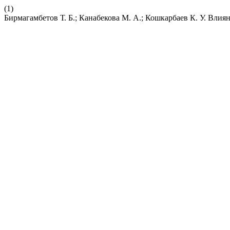
(1)
Бирмагамбетов Т. Б.; Канабекова М. А.; Кошкарбаев К. У. Влия