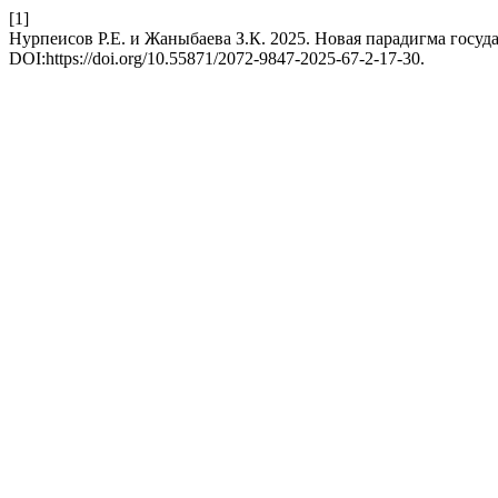
[1]
Нурпеисов Р.Е. и Жаныбаева З.К. 2025. Новая парадигма госуд
DOI:https://doi.org/10.55871/2072-9847-2025-67-2-17-30.